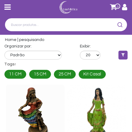
0
Home
pesquisando
Organizar por:
Exibir:
Tags:
11 CM
15 CM
25 CM
Kit Casal