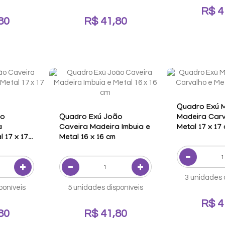
R$ 4
80
R$ 41,80
Quadro Exú 
ão
Quadro Exú João
Madeira Carv
a
Caveira Madeira Imbuia e
Metal 17 x 17
 17 x 17
Metal 16 x 16 cm
3 unidades 
poníveis
5 unidades disponíveis
R$ 4
80
R$ 41,80