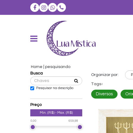
Home
pesquisando
Busca
Organizar por:
Tags:
Pesquisar na descrição
Diversos
Ori
Preço
Min. (R$) - Max. (R$)
0,00
659,98