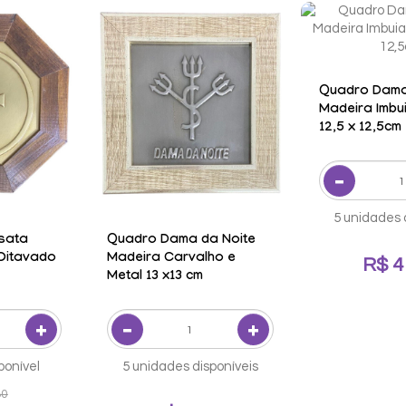
Quadro Dama
Madeira Imbui
12,5 x 12,5cm
5 unidades 
sata
Quadro Dama da Noite
 Oitavado
Madeira Carvalho e
R$ 4
Metal 13 x13 cm
ponível
5 unidades disponíveis
80