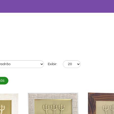
Exibir:
xás