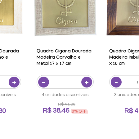
 Dourada
Quadro Cigana Dourada
Quadro Ciga
ho e
Madeira Carvalho e
Madeira Imbui
Metal 17 x 17 cm
x 16 cm
poníveis
4 unidades disponíveis
3 unidades 
R$ 41,80
R$ 38,46
80
R$ 4
8% OFF