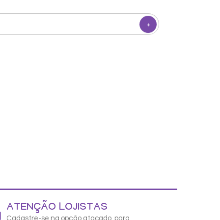
O Legitimo
ATENÇÃO LOJISTAS
Cadastre-se na opção atacado, para