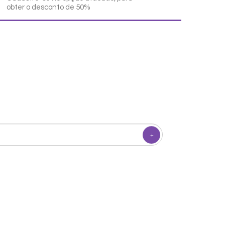
obter o desconto de 50%
Pulseira V