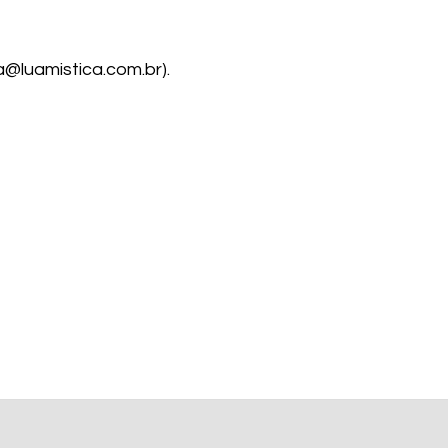
a@luamistica.com.br
).